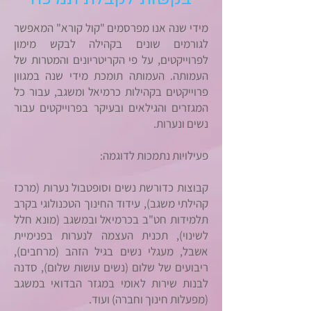
מידי שנה אנו מפרסמים "קול קורא" המאפשר
לגורמים שונים בקהילה לבקש מימון
לפרוייקטים, על פי הקריטריונים והמטרות של
העמותה. העמותה תומכת מידי שנה במגוון
פרוייקטים בקהילות כרמיאל ומשגב, עבור כל
המגזרים והגילאים ובעיקר בפרוייקטים עבור
נשים ונערות.
פעילויות נתמכות לדוגמה:
קבוצות כדורשת נשים וסופטבול נערות (מרכז
קהילתי משגב), עידוד החינוך הטכנולוגי בקרב
תלמידות חט"ב בכרמיאל ובמשגב (מונא חלל
לשינוי), תכנית העצמה לנערות בפנימיית
אשבל, מעגלי נשים בגיל הזהב (מרחבים),
ריבועים של שלום (נשים עושות שלום), סדנה
לבנות שירות לאומי במגזר הבדואי במשגב
(מפעלות חינוך וחברה) ועוד.