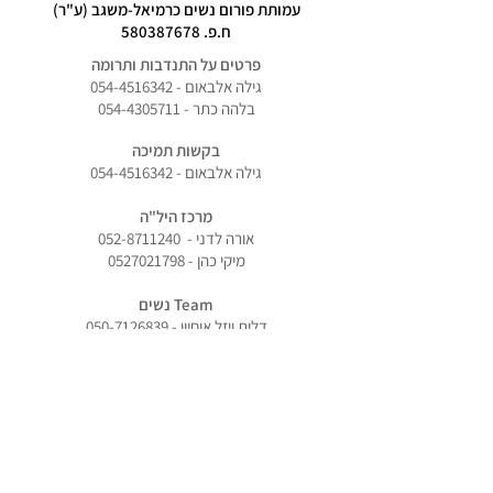
עמותת פורום נשים כרמיאל-משגב (ע"ר)
ח.פ.
580387678
פרטים על התנדבות ותרומה
גילה אלבאום -
054-4516342
בלהה כתר -
054-4305711
בקשות תמיכה
גילה אלבאום -
054-4516342
מרכז היל"ה
אורה לדני -
052-8711240
מיקי כהן -
0527021798
Team נשים
דלית ויזל אוחיון -
050-7126839
חנות
משומשהו
טלפון -
04-9990560
שעות פתיחה