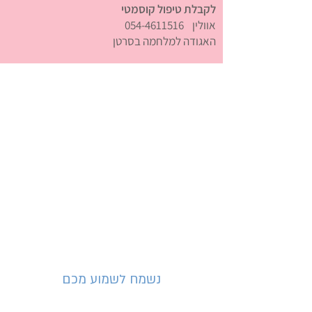
לקבלת טיפול קוסמטי
אוולין
054-4611516
האגודה למלחמה בסרטן
נשמח לשמוע מכם