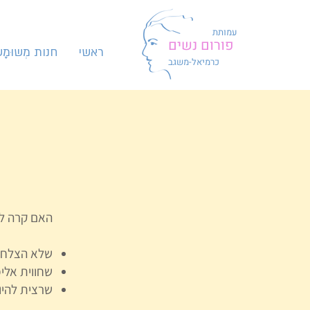
עמותת
פורום נשים
ראשי
חנות מְשוּמָש
כרמיאל-משגב
האם קרה ל
שלא הצלחת 
שחווית אלי
שרצית להיו